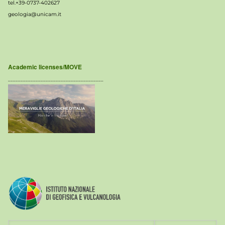
tel.+39-0737-402627
geologia@unicam.it
Academic licenses/MOVE
______________________________________