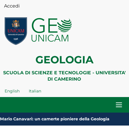
Salta
Accedi
Menu
al
profilo
contenuto
utente
principale
GEOLOGIA
SCUOLA DI SCIENZE E TECNOLOGIE - UNIVERSITA'
DI CAMERINO
English
Italian
Navigazione
Mario Canavari: un camerte pioniere della Geologia
principale