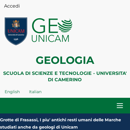
Salta
Accedi
Menu
al
profilo
contenuto
utente
principale
GEOLOGIA
SCUOLA DI SCIENZE E TECNOLOGIE - UNIVERSITA'
DI CAMERINO
English
Italian
Navigazione
Grotte di Frasassi, I piu' antichi resti umani delle Marche
principale
studiati anche da geologi di Unicam