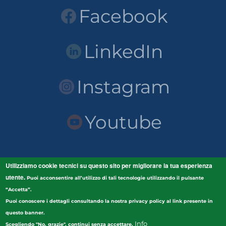
Facebook
LinkedIn
Instagram
Youtube
Utilizziamo cookie tecnici su questo sito per migliorare la tua esperienza
Home Unicam
LINK
utente
.
Unicam
Puoi acconsentire all’utilizzo di tali tecnologie utilizzando il pulsante
Scuola di Scienze e Tecnologie
“Accetta”.
Puoi conoscere i dettagli consultando la nostra privacy policy al link presente in
Orario delle lezioni
Biblioteche UNICAM
questo banner.
Info
Scegliendo "No, grazie", continui senza accettare.