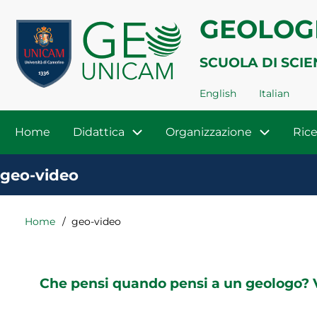
Salta
Menu
GEOLOG
al
profilo
contenuto
SCUOLA DI SCIE
utente
principale
English
Italian
Navigazione
Home
Didattica
Organizzazione
Rice
principale
geo-video
Home
geo-video
Briciole
di
pane
Che pensi quando pensi a un geologo? 