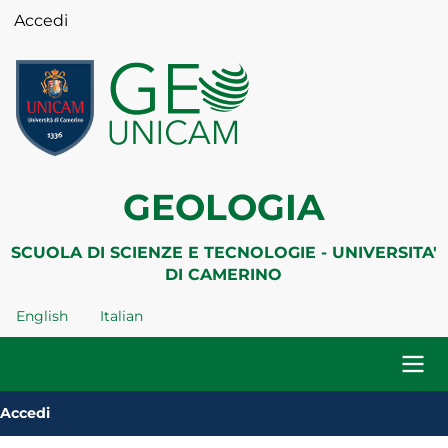
Salta
Accedi
Menu
al
profilo
contenuto
utente
principale
GEOLOGIA
SCUOLA DI SCIENZE E TECNOLOGIE - UNIVERSITA'
DI CAMERINO
English
Italian
Navigazione
Accedi
principale