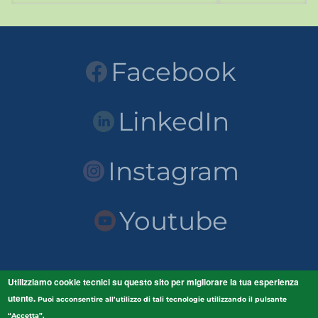
Facebook
LinkedIn
Instagram
Youtube
Utilizziamo cookie tecnici su questo sito per migliorare la tua esperienza
Home Unicam
LINK
utente
.
Unicam
Puoi acconsentire all’utilizzo di tali tecnologie utilizzando il pulsante
Scuola di Scienze e Tecnologie
“Accetta”.